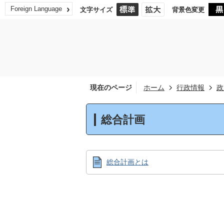
Foreign Language
文字サイズ
背景色変更
現在のページ
ホーム
行政情報
政
総合計画
総合計画とは