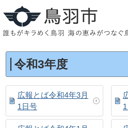
令和3年度
広報とば令和4年3月
1日号