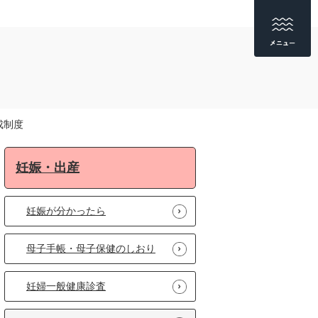
成制度
妊娠・出産
妊娠が分かったら
母子手帳・母子保健のしおり
妊婦一般健康診査