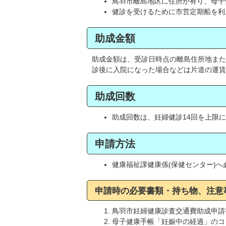
鳥羽市離島地区に住所が有り、母子
健診を受けるために市営定期船を利
助成金額
助成金額は、受診日時点の離島住所地また
診後に入院になった場合などは片道の運賃
助成回数
助成回数は、妊婦健診14回を上限
申請方法
健康福祉課健康係(保健センター)
申請時の必要書類・持ち物、注意
鳥羽市妊婦健康診査交通費助成申請
母子健康手帳「妊娠中の経過」のコ