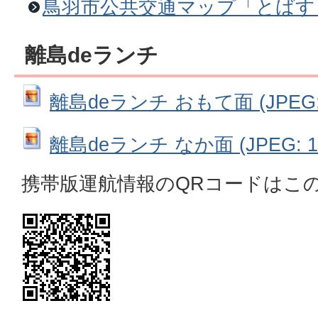
鳥羽市公共交通マップ「とばす
離島deランチ
離島deランチ おもて面 (JPEG: 
離島deランチ なか面 (JPEG: 1.
携帯版運航情報のQRコードはこ