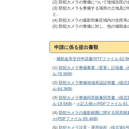
(2) 防犯カメラの整備について地域住民
(3) 防犯カメラを整備する場所の土地
と。
(4) 防犯カメラの撮影対象区域内の住民
(5) 防犯カメラの整備に対し、他の補助
申請に係る提出書類
・
補助金等交付申請書(RTFファイル:62.9K
(1)
防犯カメラ整備事業（変更）計画書（様式第
ル:76.9KB)
(2)
防犯カメラ整備地域承認証明書（様式第2号）
ル:64.3KB)
(3)
防犯カメラ整備同意願兼同意書（様式第
ル:19.5KB)
・
≪記入例≫(PDFファイル:61.
(4)
防犯カメラの撮影範囲に関する同意願兼同意
≫(PDFファイル:65.4KB)
(5)
防犯カメラ設置・運用規程（様式第5号）(W