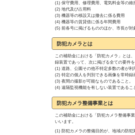
(1) 保守費用、修理費用、電気料金等の
(2) 地代及び占用料
(3) 機器等の移設又は撤去に係る費用
(4) 機器等の賃貸借に係る年間費用
(5) 前各号に掲げるもののほか、市長が
防犯カメラとは
この補助金における「防犯カメラ」とは、
録装置であって、次に掲げる全ての要件を
(1) 道路、公園その他不特定多数の者
(2) 特定の個人を判別できる画像を常時
(3) 夜間の撮影が可能なものであること。
(4) 遠隔監視機能を有しない装置であるこ
防犯カメラ整備事業とは
この補助金における「防犯カメラ整備事業
いいます。
(1) 防犯カメラの整備目的が、地域の防